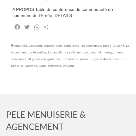
A PROPOS Table de conférence du communauté de
Partenaires
commune de l’Ernée. DETAILS
Artipôle
Facebook
Twitter
WhatsApp
Partager
Ils nous font confiance…
Andouillé
,
Chailland
,
communauté
,
conférence
,
de communes
,
Ernée
,
Juvigné
,
La
Mécénat
baconnière
,
La bigottière
,
La croixille
,
La pellerine
,
Larchamp
,
Montenay
,
quinze
communes
,
St germain le guillaume
,
St hilaire du maine
,
St pierre des landes
,
St-
Actualités
Denis-De-Gastines
,
Table
,
territoires
,
Vautorte
Recrutement
PELE MENUISERIE &
AGENCEMENT