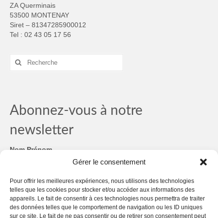
ZA Querminais
53500 MONTENAY
Siret – 81347285900012
Tel : 02 43 05 17 56
Rechercher
:
Abonnez-vous à notre
newsletter
Nom Prénom
Gérer le consentement
Email
*
Pour offrir les meilleures expériences, nous utilisons des technologies
telles que les cookies pour stocker et/ou accéder aux informations des
RGPD
*
appareils. Le fait de consentir à ces technologies nous permettra de traiter
des données telles que le comportement de navigation ou les ID uniques
sur ce site. Le fait de ne pas consentir ou de retirer son consentement peut