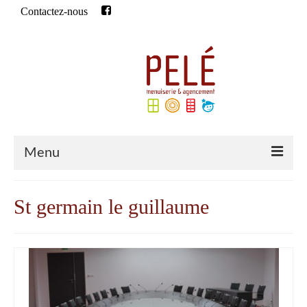
Contactez-nous
Rechercher
:
Menu
Accueil
St germain le guillaume
Qui sommes-nous ?
Historique
Notre équipe
Qualifications de l’entreprise