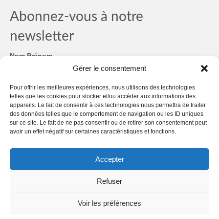
Abonnez-vous à notre
newsletter
Nom Prénom
Gérer le consentement
Email
*
Pour offrir les meilleures expériences, nous utilisons des technologies
telles que les cookies pour stocker et/ou accéder aux informations des
RGPD
*
appareils. Le fait de consentir à ces technologies nous permettra de traiter
des données telles que le comportement de navigation ou les ID uniques
sur ce site. Le fait de ne pas consentir ou de retirer son consentement peut
RGPD
avoir un effet négatif sur certaines caractéristiques et fonctions.
Nous gardons vos données privées et ne les partageons
qu'avec des tiers qui rendent ce service possible.
Consultez
notre politique de confidentialité.
Accepter
Refuser
Mentions légales
Politique de confidentialité
Plan du site
Voir les préférences
Politique de cookies (UE)