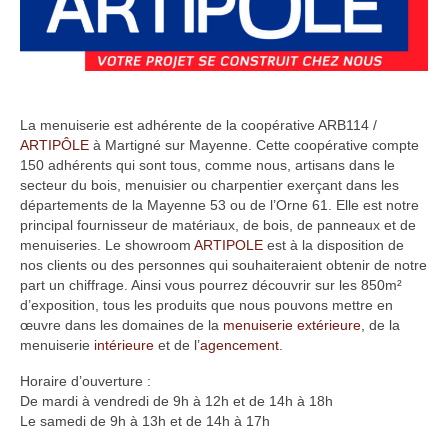
Domaines d’intervention
Menuiseries intérieures
Agencements & Mobiliers
La menuiserie est adhérente de la coopérative ARB114 /
ARTIPÔLE
à Martigné sur Mayenne. Cette coopérative compte
Menuiseries extérieures
150 adhérents qui sont tous, comme nous, artisans dans le
secteur du bois, menuisier ou charpentier exerçant dans les
Réalisations
départements de la Mayenne 53 ou de l’Orne 61. Elle est notre
principal fournisseur de matériaux, de bois, de panneaux et de
Promotions immobilière
menuiseries. Le showroom
ARTIPOLE
est à la disposition de
nos clients ou des personnes qui souhaiteraient obtenir de notre
Magasins
part un chiffrage. Ainsi vous pourrez découvrir sur les 850m²
d’exposition, tous les produits que nous pouvons mettre en
Particuliers
œuvre dans les domaines de la
menuiserie extérieure
, de la
menuiserie
intérieure
et de l’
agencement
.
Professionnels
Horaire d’ouverture :
De mardi à vendredi de 9h à 12h et de 14h à 18h
Collectivités
Le samedi de 9h à 13h et de 14h à 17h
Prototypage