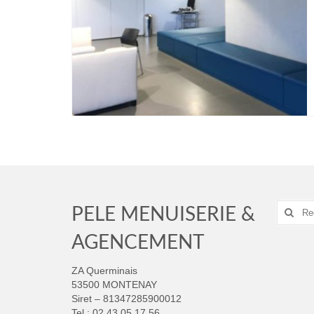
Recher
PELE MENUISERIE &
:
AGENCEMENT
ZA Querminais
53500 MONTENAY
Siret – 81347285900012
Tel : 02 43 05 17 56