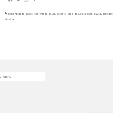
apprentissage
,
calme
,
conférence
,
cours
,
détente
,
école
,
faculté
,
lecture
,
pause
,
professe
révision
cher