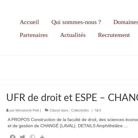
Accueil
Qui sommes-nous ?
Domaines 
Partenaires
Actualités
Recrutement
UFR de droit et ESPE – CHA
par
Menuiserie Pelé
|
Classé dans :
Collectivités
|
0
A PROPOS Construction de la faculté de droit, des sciences écon
et de gestion de CHANGÉ (LAVAL). DETAILS Amphithéâtre …
Facebook
Twitter
WhatsApp
Partager