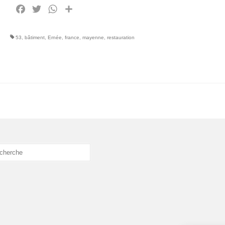
Facebook
Twitter
WhatsApp
Partager
53
,
bâtiment
,
Ernée
,
france
,
mayenne
,
restauration
cher