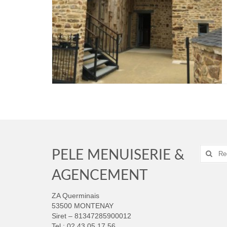
Recher
PELE MENUISERIE &
:
AGENCEMENT
ZA Querminais
53500 MONTENAY
Siret – 81347285900012
Tel : 02 43 05 17 56