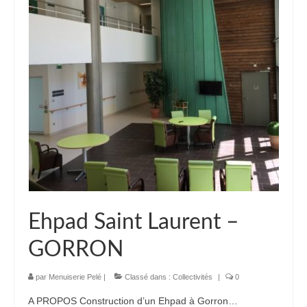
Domaines d’intervention
Menuiseries intérieures
Agencements & Mobiliers
Menuiseries extérieures
Réalisations
Promotions immobilière
Magasins
Ehpad Saint Laurent –
Particuliers
GORRON
Professionnels
Collectivités
par
Menuiserie Pelé
|
Classé dans :
Collectivités
|
0
A PROPOS Construction d’un Ehpad à Gorron…
Prototypage