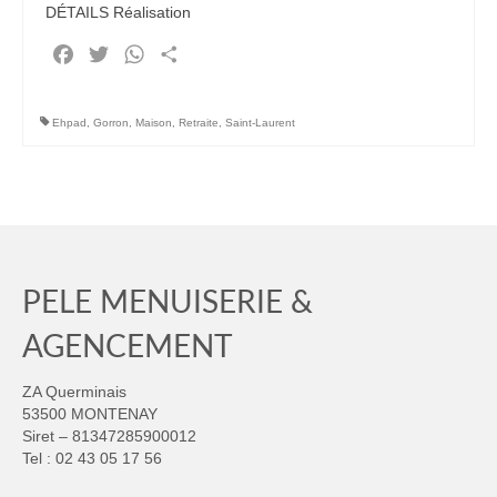
DÉTAILS Réalisation
Partenaires
Facebook
Twitter
WhatsApp
Partager
Artipôle
Ehpad
,
Gorron
,
Maison
,
Retraite
,
Saint-Laurent
Ils nous font confiance…
Mécénat
Actualités
Recrutement
PELE MENUISERIE &
AGENCEMENT
ZA Querminais
53500 MONTENAY
Siret – 81347285900012
Tel : 02 43 05 17 56