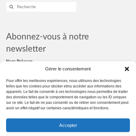
Rechercher
:
Abonnez-vous à notre
newsletter
Nom Prénom
Gérer le consentement
Email
*
Pour offrir les meilleures expériences, nous utilisons des technologies
telles que les cookies pour stocker et/ou accéder aux informations des
RGPD
*
appareils. Le fait de consentir à ces technologies nous permettra de traiter
des données telles que le comportement de navigation ou les ID uniques
sur ce site. Le fait de ne pas consentir ou de retirer son consentement peut
RGPD
avoir un effet négatif sur certaines caractéristiques et fonctions.
Nous gardons vos données privées et ne les partageons
qu'avec des tiers qui rendent ce service possible.
Consultez
notre politique de confidentialité.
Accepter