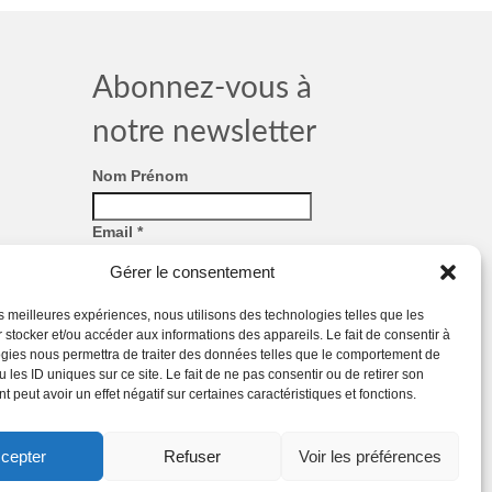
Abonnez-vous à
notre newsletter
Nom Prénom
Email
*
Gérer le consentement
RGPD
*
les meilleures expériences, nous utilisons des technologies telles que les
RGPD
 stocker et/ou accéder aux informations des appareils. Le fait de consentir à
gies nous permettra de traiter des données telles que le comportement de
Nous gardons vos données privées et ne
 les ID uniques sur ce site. Le fait de ne pas consentir ou de retirer son
les partageons qu'avec des tiers qui
 peut avoir un effet négatif sur certaines caractéristiques et fonctions.
rendent ce service possible.
Consultez
notre politique de confidentialité.
cepter
Refuser
Voir les préférences