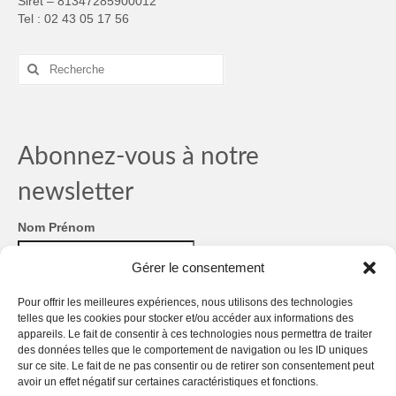
Siret – 81347285900012
Tel : 02 43 05 17 56
Rechercher
:
Abonnez-vous à notre
newsletter
Nom Prénom
Gérer le consentement
Email
*
Pour offrir les meilleures expériences, nous utilisons des technologies
RGPD
*
telles que les cookies pour stocker et/ou accéder aux informations des
appareils. Le fait de consentir à ces technologies nous permettra de traiter
des données telles que le comportement de navigation ou les ID uniques
RGPD
sur ce site. Le fait de ne pas consentir ou de retirer son consentement peut
Nous gardons vos données privées et ne les partageons
avoir un effet négatif sur certaines caractéristiques et fonctions.
qu'avec des tiers qui rendent ce service possible.
Consultez