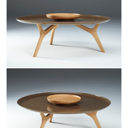
Domaines d’intervention
Menuiseries intérieures
Agencements & Mobiliers
Menuiseries extérieures
Réalisations
Promotions immobilière
Magasins
Particuliers
Professionnels
Collectivités
Prototypage