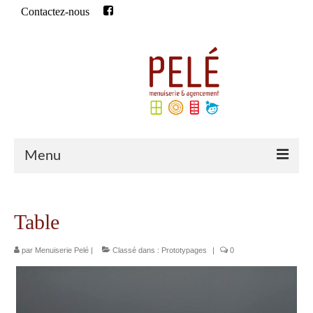
Contactez-nous
Rechercher
:
Menu
Accueil
Table
Qui sommes-nous ?
par
Menuiserie Pelé
Historique
|
Classé dans :
Prototypages
|
0
Notre équipe
Qualifications de l’entreprise