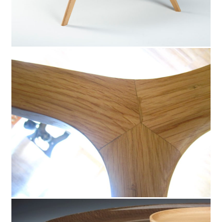
Partenaires
Artipôle
Ils nous font confiance…
Mécénat
Actualités
Recrutement