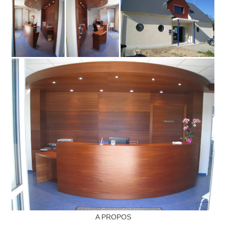
Domaines d’intervention
Menuiseries intérieures
Agencements & Mobiliers
Menuiseries extérieures
Réalisations
Promotions immobilière
Magasins
Particuliers
Professionnels
Collectivités
A PROPOS
Prototypage