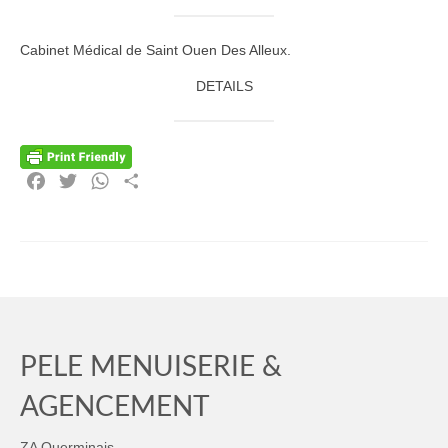
Partenaires
Cabinet Médical de Saint Ouen Des Alleux.
Artipôle
DETAILS
Ils nous font confiance…
Mécénat
Facebook
Twitter
WhatsApp
Partager
Actualités
Recrutement
PELE MENUISERIE &
AGENCEMENT
ZA Querminais