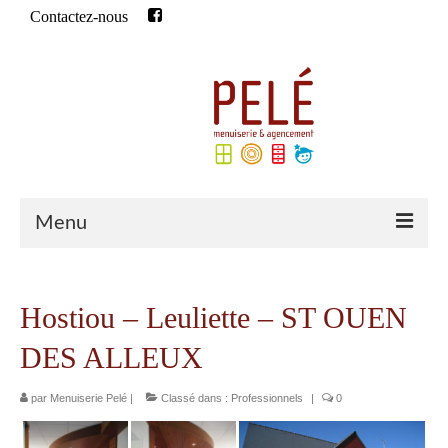
Contactez-nous
Rechercher
:
Menu
Accueil
Hostiou – Leuliette – ST OUEN
Qui sommes-nous ?
DES ALLEUX
Historique
par
Menuiserie Pelé
|
Classé dans :
Professionnels
|
0
Notre équipe
Qualifications de l’entreprise