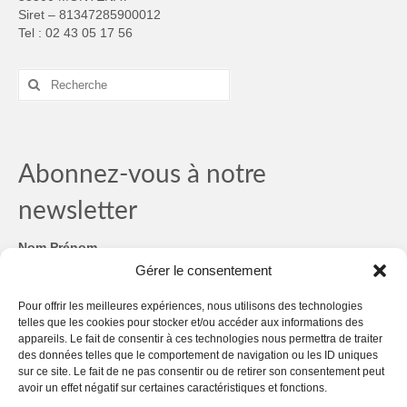
Siret – 81347285900012
Tel : 02 43 05 17 56
Rechercher
:
Abonnez-vous à notre
newsletter
Nom Prénom
Gérer le consentement
Email
*
Pour offrir les meilleures expériences, nous utilisons des technologies
telles que les cookies pour stocker et/ou accéder aux informations des
RGPD
*
appareils. Le fait de consentir à ces technologies nous permettra de traiter
des données telles que le comportement de navigation ou les ID uniques
sur ce site. Le fait de ne pas consentir ou de retirer son consentement peut
RGPD
avoir un effet négatif sur certaines caractéristiques et fonctions.
Nous gardons vos données privées et ne les partageons