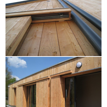
Domaines d’intervention
Menuiseries intérieures
Agencements & Mobiliers
Menuiseries extérieures
Réalisations
Promotions immobilière
Magasins
Particuliers
Professionnels
Collectivités
Prototypage